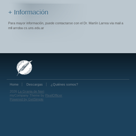
+ Información
Para mayor información, puede contactarse con el Dr. Martín Larrea via mail a
mll arroba cs.uns.edu.ar
Home
Descargas
¿Quiénes somos?
2026
La Granja de Neri
myCompany Theme by
PixelOfficer
Powered by GetSimple